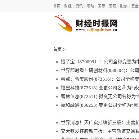
|
|
|
|
|
|
|
首页
财经
资讯
滚动
国际
宏观
股票
基金
>
首页
搜了宝（870099）：公司全称变更
世界即时看！研创材料(838204)
看点：合美股份(873316)：公司全
禧屋科技(873618):变更公司名称为
智林信息(872511):拟变更公司名称
嘉和融通(836253):变更公司全称为
世界消息！天广实挂牌新三板：主营抗体创
交大铁发挂牌新三板：主营轨道交通智能