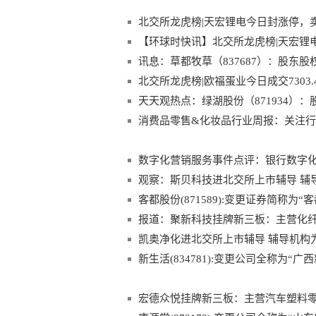
北交所龙虎榜|天宏锂电今日封涨停，卖一
【环球时快讯】北交所龙虎榜|天宏锂电今日
讯息：草都牧草（837687）：股东股
北交所龙虎榜|欧福蛋业今日成交7303.4
天天观热点：绿湖股份（871934）：
消费品零售&化妆品行业周报：关注行
定性的优质零售标的 当前速看
数字化营销服务事件点评：银行数字化
观察：斯贝科技进北交所上市辅导 辅
客都股份(871589):变更证券简称为“
报道：聚新科技挂牌新三板：主营化纤成
凯奥净化进北交所上市辅导 辅导机构
新生活(834781):变更公司全称为“
宏德众悦挂牌新三板：主营汽车塑料零部件