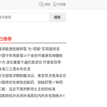
微信
手机版
搜索
日推荐
推进能源低碳转型 为“双碳”实现提供澎
中国今年将新增10个省份开展承包地确权
整
中方:谬论重复千遍仍是谬论 吁美官员停
青海三江清水向东流
外交部就涉朝制裁决议、美官员涉南海言论
中国将优先审批创新药、短缺药等17种药
品
王毅：远近不是判断领土主权的标准
国家网信办关闭孙海英在内的多名网络大V