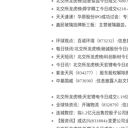
北交所龙虎榜|润普食品今日成交7680.9
北交所龙虎榜|舜宇精工今日成交6218.
天天速递！华原股份IPO成功过会：专
鑫民玻璃挂牌新三板：主营玻璃器皿，20
环球观点：百诺环境（873232）:信
每日快讯!北交所龙虎榜|驰诚股份今日成交
天天短讯！北交所龙虎榜|科创新材今日成交
今日讯！北交所龙虎榜|天宏锂电今日成交9
紫金天风（834277）：股东股权解除质
中基国威（873030）:信息披露人赵文
北交所龙虎榜|天宏锂电今日成交1.19亿
全球快资讯：开瑞物流（832879）:信
连城数控：拟1.2亿元出售控股子公司
【报资讯】成达兴(831884):变更