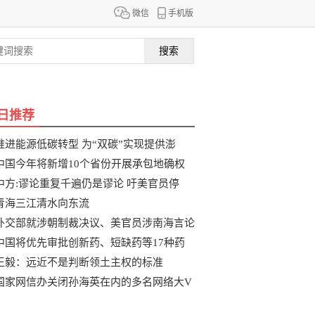
微信
手机版
搜索
日推荐
推进能源低碳转型 为“双碳”实现提供澎
中国今年将新增10个省份开展承包地确权
整
中方:谬论重复千遍仍是谬论 吁美官员停
青海三江清水向东流
外交部就涉朝制裁决议、美官员涉南海言论
中国将优先审批创新药、短缺药等17种药
品
王毅：远近不是判断领土主权的标准
国家网信办关闭孙海英在内的多名网络大V