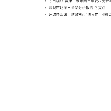
今日观点!贾康：未来两三年要趁势把
宏观市场每日全景分析报告-今亮点
环球快资讯：财政货币“协奏曲”可期 