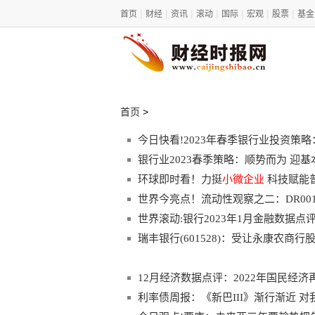
|
|
|
|
|
|
|
首页
财经
资讯
滚动
国际
宏观
股票
基金
>
首页
今日快看!2023年春季银行业投资策
银行业2023春季策略：顺势而为 迎
环球即时看！力挺
小微企业
科技赋能
世界今亮点！流动性观察之二：DR001
世界滚动:银行2023年1月金融数据
瑞丰银行(601528)：受让永康农商行
12月经济数据点评：2022年国民经济
利率债周报：《新巴III》渐行渐近 