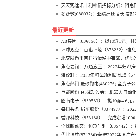
天天观速讯丨利率债招标分析：附息国债
发 附息农发债23年第1、2期新发
芯源微(688037)：业绩高速增长 看好
最近更新
AB集团（836866）：拟10派1元，共
环球观点：百诺环境（873232）:信
北交所做市首日行情稳中有涨，优质
焦点要闻：万通液压 ：2022年归母净
雅葆轩 ：2022年归母净利同比增长24
焦点热门:晟矽微电(430276):全
巨能股份IPO成功过会：机器人自动
图南电子（839583）：拟10派4.6元
每日头条!眉车股份（837497）：202
誉邦科技（873138）：完成定增100
全球新动态：恒玖时利（835442）
优比贝柠(871330):获得2022年