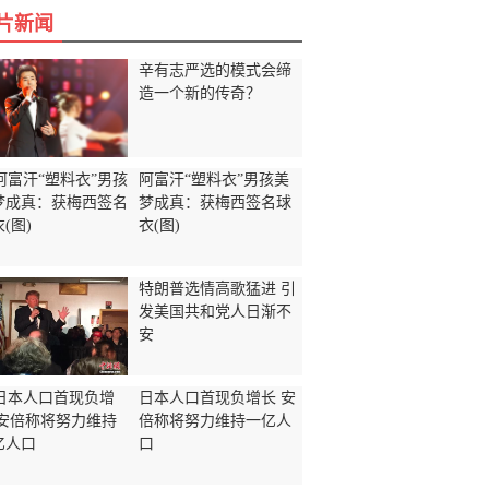
片新闻
辛有志严选的模式会缔
造一个新的传奇？
阿富汗“塑料衣”男孩美
梦成真：获梅西签名球
衣(图)
特朗普选情高歌猛进 引
发美国共和党人日渐不
安
日本人口首现负增长 安
倍称将努力维持一亿人
口