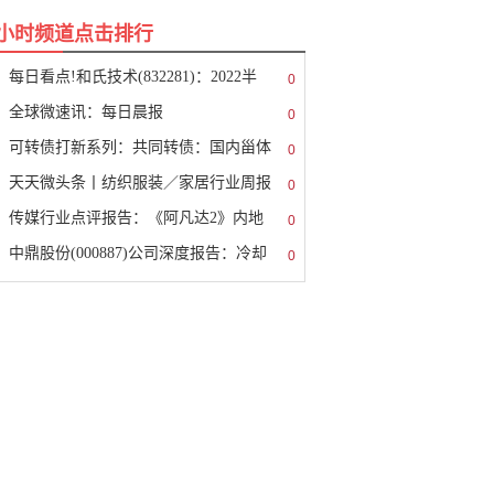
8小时频道点击排行
每日看点!和氏技术(832281)：2022半
0
全球微速讯：每日晨报
0
可转债打新系列：共同转债：国内甾体
0
天天微头条丨纺织服装／家居行业周报
0
传媒行业点评报告：《阿凡达2》内地
0
中鼎股份(000887)公司深度报告：冷却
0