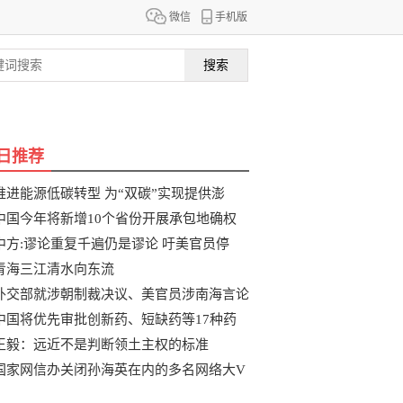
微信
手机版
搜索
日推荐
推进能源低碳转型 为“双碳”实现提供澎
中国今年将新增10个省份开展承包地确权
整
中方:谬论重复千遍仍是谬论 吁美官员停
青海三江清水向东流
外交部就涉朝制裁决议、美官员涉南海言论
中国将优先审批创新药、短缺药等17种药
品
王毅：远近不是判断领土主权的标准
国家网信办关闭孙海英在内的多名网络大V