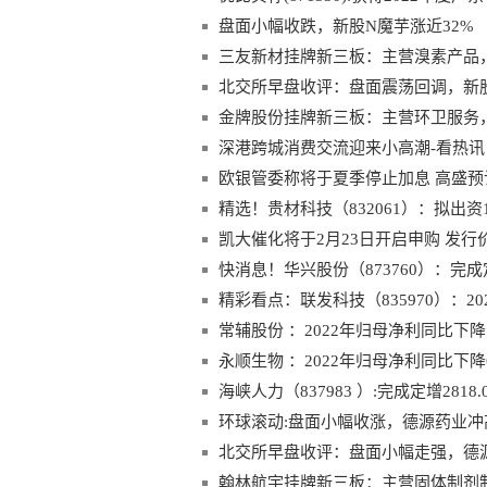
盘面小幅收跌，新股N魔芋涨近32%
三友新材挂牌新三板：主营溴素产品，2
北交所早盘收评：盘面震荡回调，新股
金牌股份挂牌新三板：主营环卫服务，2
深港跨城消费交流迎来小高潮-看热讯
欧银管委称将于夏季停止加息 高盛预
精选！贵材科技（832061）：拟出资
凯大催化将于2月23日开启申购 发行价格
快消息！华兴股份（873760）：完成定
精彩看点：联发科技（835970）：202
常辅股份 ：2022年归母净利同比下降1
永顺生物 ：2022年归母净利同比下降6
海峡人力（837983 ）:完成定增2818.
环球滚动:盘面小幅收涨，德源药业冲
北交所早盘收评：盘面小幅走强，德
翰林航宇挂牌新三板：主营固体制剂制药