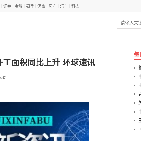
|
|
|
|
|
|
|
证券
金融
银行
保险
房产
汽车
科技
每
工面积同比上升 环球速讯
限公司